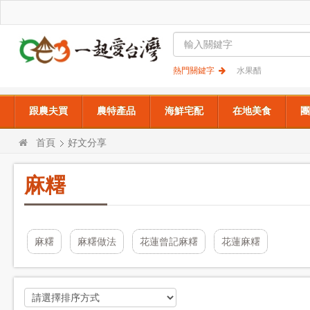
熱門關鍵字
水果醋
跟農夫買
農特產品
海鮮宅配
在地美食
團
首頁
好文分享
麻糬
麻糬
麻糬做法
花蓮曾記麻糬
花蓮麻糬