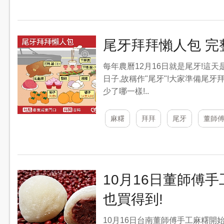
尾牙拜拜懶人包 完
每年農曆12月16日就是尾牙!這
日子,故稱作"尾牙"!大家準備尾
少了哪一樣!..
麻糬
拜拜
尾牙
董師
10月16日董師傅
也買得到!
10月16日台南董師傅手工麻糬開始