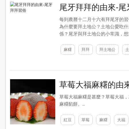
尾牙拜拜的由來-尾
每到農曆十二月十六有拜尾牙的習
為什麼要拜土地公？土地公愛吃什
係？尾牙與拜土地公的小常識，想
麻糬
拜拜
拜土地公
草莓大福麻糬的由
草莓大福麻糬是甚麼？草莓大福，
麻糬餡餅。..
紅豆
草莓
麻糬
大福