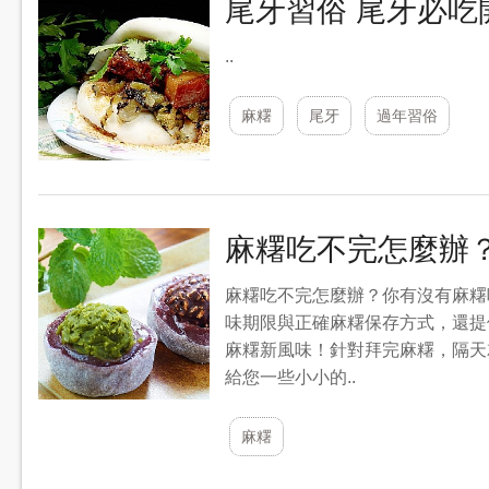
尾牙習俗 尾牙必吃
..
麻糬
尾牙
過年習俗
麻糬吃不完怎麼辦
麻糬吃不完怎麼辦？你有沒有麻糬
味期限與正確麻糬保存方式，還提
麻糬新風味！針對拜完麻糬，隔天
給您一些小小的..
麻糬