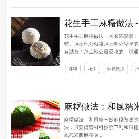
花生手工麻糬做法
花生手工麻糬做法，大家來學學！
糬。拜土地公就該拜土地公愛吃的
有誠意！拜土地公最愛吃的，財運滾
麻糬
花生
麻糬做法
麻糬做法：和風糯
麻糬做法：和風糯米飯麻糬做法超
法，只要備齊材料按照下列和風糯
風糯米飯麻糬喔 ..