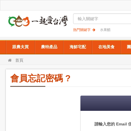
熱門關鍵字
水果醋
跟農夫買
農特產品
海鮮宅配
在地美食
團
首頁
會員忘記密碼 ?
請輸入您的 Email 