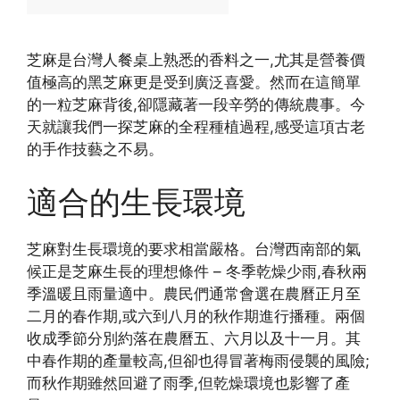
芝麻是台灣人餐桌上熟悉的香料之一,尤其是營養價
值極高的黑芝麻更是受到廣泛喜愛。然而在這簡單
的一粒芝麻背後,卻隱藏著一段辛勞的傳統農事。今
天就讓我們一探芝麻的全程種植過程,感受這項古老
的手作技藝之不易。
適合的生長環境
芝麻對生長環境的要求相當嚴格。台灣西南部的氣
候正是芝麻生長的理想條件 – 冬季乾燥少雨,春秋兩
季溫暖且雨量適中。農民們通常會選在農曆正月至
二月的春作期,或六到八月的秋作期進行播種。兩個
收成季節分別約落在農曆五、六月以及十一月。其
中春作期的產量較高,但卻也得冒著梅雨侵襲的風險;
而秋作期雖然回避了雨季,但乾燥環境也影響了產