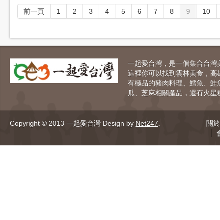
前一頁
1
2
3
4
5
6
7
8
9
10
一起愛台灣，是一個集合台灣
這裡你可以找到雲林美食，高
有極品的豬肉料理、鱈魚、鮭
瓜、芝麻相關產品，還有火星
Copyright © 2013 一起愛台灣
Design by
Net247
.
關於