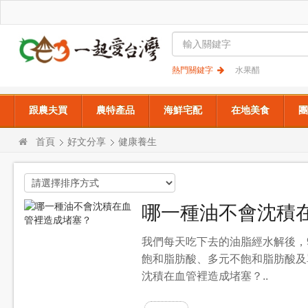
熱門關鍵字
水果醋
跟農夫買
農特產品
海鮮宅配
在地美食
團
首頁
好文分享
健康養生
哪一種油不會沈積
我們每天吃下去的油脂經水解後，
飽和脂肪酸、多元不飽和脂肪酸及
沈積在血管裡造成堵塞？..