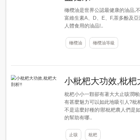
橄欖油是世界公認最健康的油品,不
富維生素A、D、E、F,茶多酚及亞
人體食用的油品!..
橄欖油
橄欖油等級
小枇杷大功效,枇杷大
枇杷小小一顆卻有著大大止咳潤喉
有甚麼魅力可以如此地吸引人?枇
不是這麼好種的!那枇杷農人們是
的幫助有哪..
止咳
枇杷