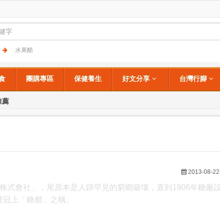
字
水果醋
食
團購專區
保健養生
好文分享
台灣行腳
推薦
2013-08-22
株式會社」，尾原本是人跡罕見的窮鄉僻壤，直到1906年糖廠
被冠上「糖都」之稱。