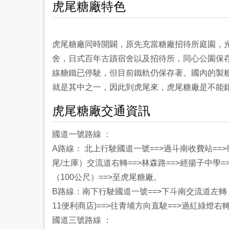
虎尾糖廠特色
虎尾糖廠同時開闢，原先充當糖廠招待所庭園，
舍，日式百年古蹟宿舍以及招待所，同心公園保
線糖鐵已停駛，但目前鐵軌仍保存著。國內的製
就是其中之一，因此到虎尾來，虎尾糖廠是不能
虎尾糖廠交通資訊
國道一號路線 ：
A路線： 北上行駛國道一號==>過斗南收費站==
尾/土庫）交流道右轉==>林森路==>經揚子中學
（100公尺）==>至虎尾糖廠。
B路線：南下行駛國道一號==>下斗南交流道左轉（
11便利商店)==>往青埔方向直駛==>過紅綠燈右
國道三號路線 ：