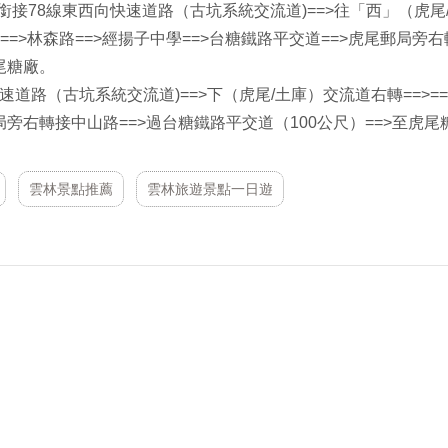
>銜接78線東西向快速道路（古坑系統交流道)==>往「西」（虎尾
==>林森路==>經揚子中學==>台糖鐵路平交道==>虎尾郵局旁
尾糖廠。
速道路（古坑系統交流道)==>下（虎尾/土庫）交流道右轉==>==
郵局旁右轉接中山路==>過台糖鐵路平交道（100公尺）==>至虎尾
雲林景點推薦
雲林旅遊景點一日遊