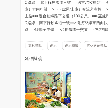
C路線： 北上行駛國道三號==>過古坑收費站==
庫）方向行駛==>下（虎尾/土庫）交流道右轉==>
山路==>過台糖鐵路平交道（100公尺）==>至虎
D路線：南下行駛國道一號==>銜接78線東西向快
路==>經揚子中學==>台糖鐵路平交道==>虎尾
雲林景點
虎尾
虎尾糖廠
雲林旅遊景點
延伸閱讀