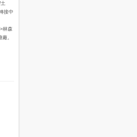
/土
右轉接中
>林森
糖廠。