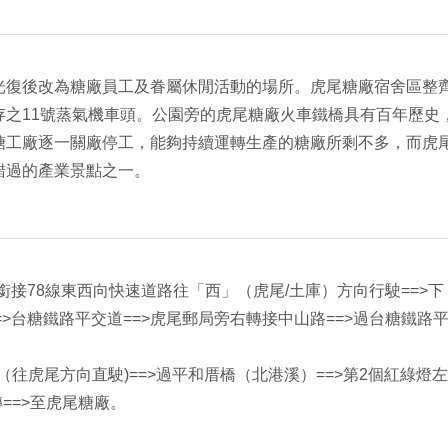
光復後改為糖廠員工及眷屬休閒活動的場所。虎尾糖廠宿舍區整
存之11號蒸氣機車頭。公園旁的虎尾糖廠火車鐵橋具有百年歷史
糖工廠逐一關廠停工，能夠持續運轉生產的糖廠所剩不多，而虎
錯過的產業景點之一。
>銜接78線東西向快速道路往「西」（虎尾/土庫）方向行駛==>下
==>台糖鐵路平交道==>虎尾郵局旁右轉接中山路==>過台糖鐵路
往虎尾方向直駛)==>過平和厝橋（北港溪）==>第2個紅綠燈左
轉==>至虎尾糖廠。