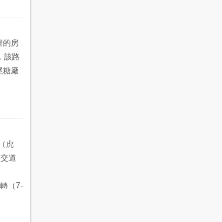
齊的房
，該路
尾糖廠
（虎
平交道
轉（7-