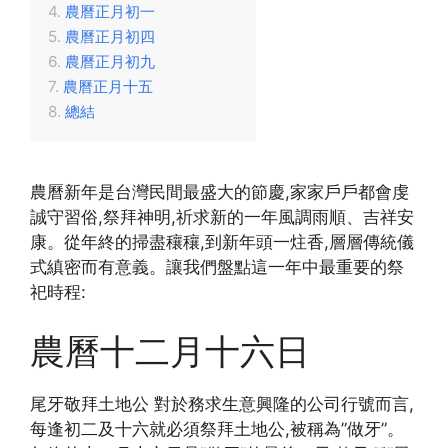
農曆正月初一
農曆正月初四
農曆正月初九
農曆正月十五
總結
農曆新年是台灣民間最盛大的節慶,家家戶戶都會虔
誠守習俗,祭拜神明,祈求新的一年風調雨順、吉祥安
康。從年終的掃盡穰穰,到新年頭一炷香,層層傳統儀
式縝密而有意義。讓我們盤點這一年中最重要的祭
祀時程:
農曆十二月十六日
尾牙敬拜土地公 對於務求生意興隆的公司行號而言,
每逢初二及十六就必須祭拜土地公,被稱為”做牙”。