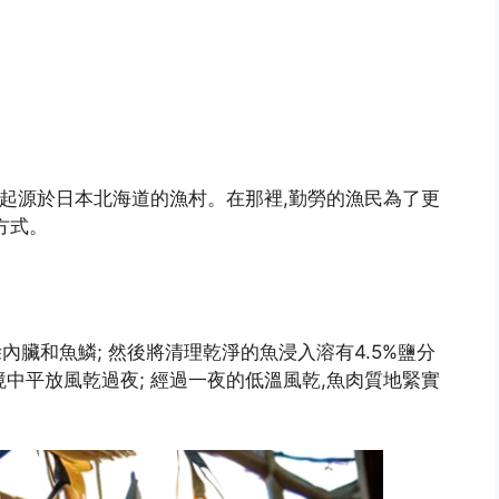
品,起源於日本北海道的漁村。在那裡,勤勞的漁民為了更
方式。
內臟和魚鱗; 然後將清理乾淨的魚浸入溶有4.5%鹽分
環境中平放風乾過夜; 經過一夜的低溫風乾,魚肉質地緊實