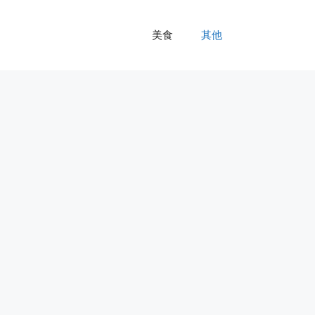
美食
其他