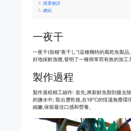
挑選祕訣
總結
一夜干
一夜干(俗稱”夜干し”)這種獨特的風乾魚製
好地保鮮漁獲,發明了一種簡單而有效的加工
製作過程
製作過程精工細作: 首先,將新鮮魚類剖腹去除
的鹽水中; 取出瀝乾後,在18°C的恆溫無塵
細嫩,保留最佳口感和營養。